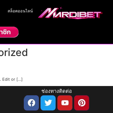
สล็อตออนไลน์
orized
 Edit or […]
ช่องทางติดต่อ