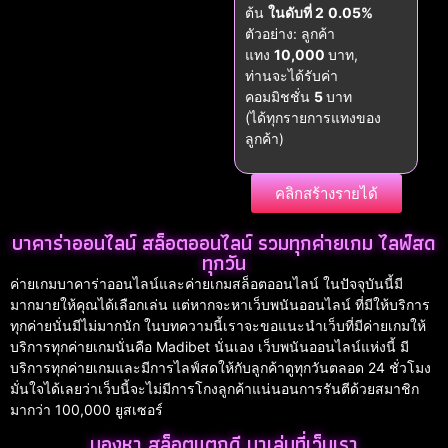
ต้น
ในดับที่ 2
0.05%
ตัวอย่าง: ลูกค้า
แทง
10,000
บาท,
ท่านจะได้รับค่า
คอมมิชชั่น
5
บาท
(ได้ทุกรายการแทงของ
ลูกค้า)
คลิกสร้างรายได้
บาคาร่าออนไลน์ สล็อตออนไลน์ รวมทุกค่ายเกม ไลฟ์สด
ทุกวัน
ค่ายเกมบาคาร่าออนไลน์และค่ายเกมสล็อตออนไลน์ ในปัจจุบันนี้มี
มากมายให้คุณได้เลือกเล่น แต่หากจะหาเว็บพนันออนไลน์ ที่มีให้บริการ
ทุกค่ายนั่นมีไม่มากนัก ในบทความนี้เราจะขอแนะนำเว็บที่มีค่ายเกมให้
บริการทุกค่ายเกมนั่นคือ Madibet นั่นเอง เว็บพนันออนไลน์แห่งนี้ มี
บริการทุกค่ายเกมและมีการไลฟ์สดให้กับลูกค้าดูทุกวันตลอด 24 ชั่วโมง
มั่นใจได้เลยว่าเว็บนี้จะไม่มีการโกงลูกค้าแน่นอนการรันตีด้วยสมาชิก
มากว่า 100,000 ยูสเซอร์
มองหา สล็อตแตกดี มาเล่นที่เว็บเรา