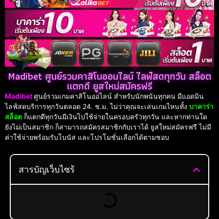
Madibet ศูนย์รวมคาสิโนออนไลน์ ไลฟ์สดทุกวัน สล็อต
แตกดี ยูสใหม่สมัครฟรี
Madibet
ศูนย์รวมเกมคาสิโนออไลน์ สำหรับนักพนันทุกคน มีแอดมิน
ไลฟ์สดบริการทุกวันตลอด 24. ช.ม. ไม่ว่าคุณจะเล่นเกมไหนทั้ง
บาคาร่า
สล็อต
ก็แตกดีทุกวันมีเงินไปใช้จ่ายในครอบครัวทุกวัน และหากท่านใด
ยังไม่เป็นสมาชิก ก็สามารถสมัครสมาชิกกับเราได้ ยูสใหม่สมัครฟรี ไม่มี
ค่าใช้จ่ายพร้อมรับโบนัส และโปรโมชั่นเลือกได้ตามชอบ
สารบัญเว็บไซร้