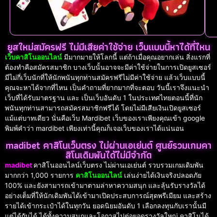
ยูสใหม่สมัครฟรี ไม่มีเสียค่าใช้จ่าย เว็บแบบนี้หาได้ที่ไหน
เว็บคาสิโนออนไลน์
มีมากมายให้โลกนี้ แต่ถ้าเมื่อคุณอยากเล่น สิ่งแรกที่
ต้องทำคือสมัครสมาชิก บางเว็บนั้นอาจจะมีค่าใช้จ่ายในการเปิดยูสเซอร์
มีไม่กี่เว็บนักที่ให้นักพนันทุกท่านสมัครฟรีไม่มีค่าใช้จ่าย แล้วเว็บแบบนี้
คุณจะหาได้จากที่ไหน เป็นคำถามที่ยากมากที่จะตอบ วันนี้เราจึงแนะนำ
เว็บที่ได้รับมาตรฐาน และ เป็นเว็บอันดับ 1 ในประเทศไทยตอนนี้ที่นัก
พนันทุกท่านสามารถสมัครสมาชิกฟรีได้ โดยไม่มีเสียเงินเปิดยูสเซอร์
แม้แต่บาทเดียว นั่นคือเว็บ Mardibet เว็บของเราเพียงคุณเข้า google
พิมพ์คำว่า mardibet เพียงเท่านี้คุณก็เจอเว็บของเราได้แน่นอน
madibet คาสิโนเว็บตรง ไม่ผ่านเอเย่นต์ ศูนย์รวมเกมคา
สิโนเดิมพันได้ไม่มีจำกัด
madibet
คาสิโนออนไลน์เว็บตรง ไม่ผ่านเอเย่นต์ รวบรวมเกมเดิมพัน
มากกว่า 1,000 รายการ
คาสิโนออนไลน์
เล่นง่ายได้เงินจริงปลอดภัย
100% และยังสามารถเข้ามาตามล่าหาความสนุก และลุ้นรับรางวัลได้
อย่างเต็มที่ให้นักเดิมพันได้เข้ามาเปิดประสบการณ์สุดพรีเมียม และสร้าง
รายได้เข้ากระเป๋าได้ในทุกวัน ยอดนิยมอันดับ 1 เลือกลงทุนกับเรานั้นมี
แต่ได้กับได้ ได้ทั้งความสนุกและโอกาสไปต่อยอดรางวัลใหญ่ คาสิโนได้