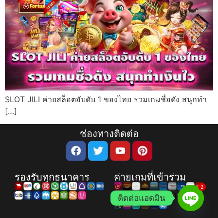
SLOT JILI ค่ายสล็อตอับดับ 1 ของไทย รวมเกมชื่อดัง สนุกทำ
[…]
ช่องทางติดต่อ
รองรับทุกธนาคาร
ค่ายเกมที่เข้าร่วม
2
ติดต่อแอดมิน